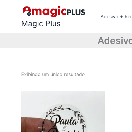
Ir
para
Adesivo + Re
o
Magic Plus
conteúdo
Adesivo
Exibindo um único resultado