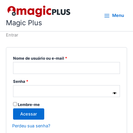
Ir
para
Menu
o
Magic Plus
conteúdo
Entrar
Obrigatório
Nome de usuário ou e-mail
*
Obrigatório
Senha
*
Lembre-me
Acessar
Perdeu sua senha?